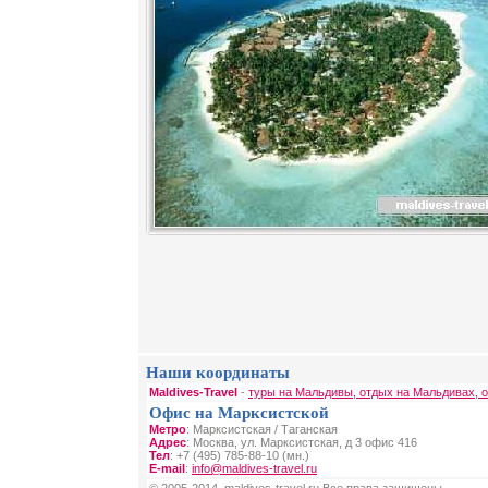
Наши координаты
Maldives-Travel
-
туры на Мальдивы, отдых на Мальдивах, 
Офис на Марксистской
Метро
: Марксистская / Таганская
Адрес
: Москва, ул. Марксистская, д 3 офис 416
Тел
: +7 (495) 785-88-10 (мн.)
E-mail
:
info@maldives-travel.ru