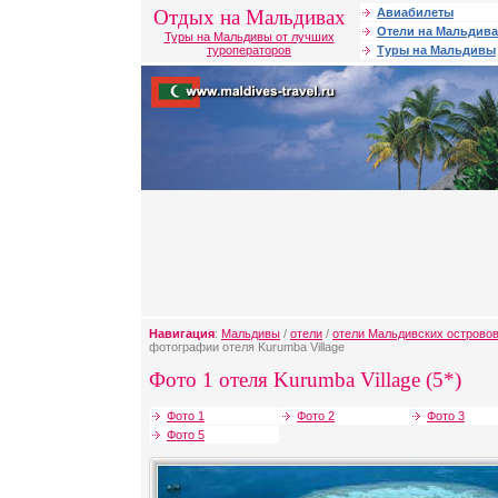
Отдых на Мальдивах
Авиабилеты
Отели на Мальдива
Туры на Мальдивы от лучших
туроператоров
Туры на Мальдивы
Навигация
:
Мальдивы
/
отели
/
отели Мальдивских острово
фотографии отеля Kurumba Village
Фото 1 отеля Kurumba Village (5*)
Фото 1
Фото 2
Фото 3
Фото 5