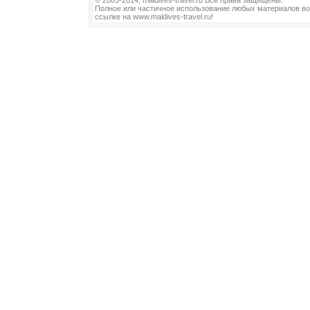
© 2005-2014, maldives-travel.ru Все права защищены.
Полное или частичное использование любых материалов во
ссылке на www.maldives-travel.ru!