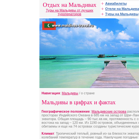
Отдых на Мальдивах
Авиабилеты
Отели на Мальдива
Туры на Мальдивы от лучших
туроператоров
Туры на Мальдивы
Навигация
:
Мальдивы
/ о стране
Мальдивы в цифрах и фактах
Географическое положение
:
Мальдивские острова
распол
просторах Индийского Океана в 685 км на запад от Шри–Лан
экватора. Общая площадь – 90 тыс.кв.км, протяженность с се
востока на запад – 120 км. Из 1190 островов, объединенных 
обитаемы и еще на 74 островах созданы туристические куро
Климат
: Тропический теплый, ровный из-за близости эквато
колебаний температур в течение года. Наилучшие погодные 