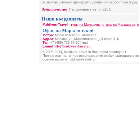
Вы всегда сможете арендовать дхони или скоростную лодку.
Электричество
: Напряжение в сети - 220 B.
Наши координаты
Maldives-Travel
-
туры на Мальдивы, отдых на Мальдивах, 
Офис на Марксистской
Метро
: Марксистская / Таганская
Адрес
: Москва, ул. Марксистская, д 3 офис 416
Тел
: +7 (495) 785-88-10 (мн.)
E-mail
:
info@maldives-travel.ru
© 2005-2014, maldives-travel.ru Все права защищены.
Полное или частичное использование любых материалов во
ссылке на www.maldives-travel.ru!