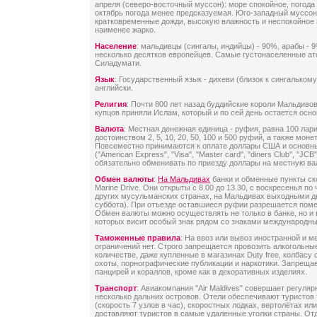
апреля (северо-восточный муссон): море спокойное, погода 
октябрь погода менее предсказуемая. Юго-западный муссон
кратковременные дожди, высокую влажность и неспокойное 
наименее жарко.
Население
: мальдивцы (сингалы, индийцы) - 90%, арабы - 
несколько десятков европейцев. Самые густонаселенные ат
Силадумати.
Язык
: Государственный язык - дихеви (близок к сингалькому
английски.
Религия
: Почти 800 лет назад буддийские короли Мальдиво
купцов приняли Ислам, который и по сей день остается осно
Валюта
: Местная денежная единица - руфия, равна 100 лар
достоинством 2, 5, 10, 20, 50, 100 и 500 руфий, а также монеты
Повсеместно принимаются к оплате доллары США и основн
("American Express", "Visa", "Master card", "diners Club", "JCB
обязательно обменивать по приезду доллары на местную ва
Обмен валюты
:
На Мальдивах
банки и обменные пункты ск
Marine Drive. Они открыты с 8.00 до 13.30, с воскресенья по 
других мусульманских странах, на Мальдивах выходными д
суббота). При отъезде оставшиеся руфии разрешается поме
Обмен валюты можно осуществлять не только в банке, но и 
которых висит особый знак рядом со знаками международны
Таможенные правила
: На ввоз или вывоз иностранной и 
ограничений нет. Строго запрещается провозить алкогольны
количестве, даже купленные в магазинах Duty free, колбасу
охоты, порнографические публикации и наркотики. Запреща
панцирей и кораллов, кроме как в декоративных изделиях.
Транспорт
: Авиакомпания "Air Maldives" совершает регуля
несколько дальних островов. Отели обеспечивают туристов
(скорость 7 узлов в час), скоростных лодках, вертолётах и
доставляют туристов в самые удаленные уголки страны. Отд